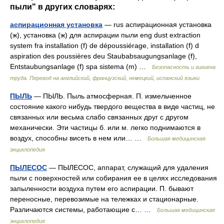
пыли" в других словарях:
аспирационная установка
— rus аспирационная установка
(ж), установка (ж) для аспирации пыли eng dust extraction
system fra installation (f) de dépoussiérage, installation (f) d
aspiration des poussières deu Staubabsaugungsanlage (f),
Entstaubungsanlage (f) spa sistema (m) …
Безопасность и гигиена
труда. Перевод на английский, французский, немецкий, испанский языки
ПЫЛЬ
— ПЫЛЬ. Пыль атмосферная. П. измельченное
состояние какого нибудь твердого вещества в виде частиц, не
связанных или весьма слабо связанных друг с другом
механически. Эти частицы б. или м. легко поднимаются в
воздух, способны висеть в нем или… …
Большая медицинская
энциклопедия
ПЫЛЕСОС
— ПЫЛЕСОС, аппарат, служащий для удаления
пыли с поверхностей или собирания ее в целях исследования
запыленности воздуха путем его аспирации. П. бывают
переносные, перевозимые на тележках и стационарные.
Различаются системы, работающие с… …
Большая медицинская
энциклопедия