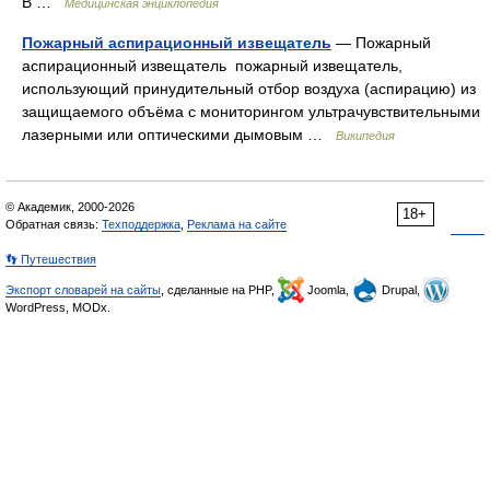
В …
Медицинская энциклопедия
Пожарный аспирационный извещатель
— Пожарный
аспирационный извещатель пожарный извещатель,
использующий принудительный отбор воздуха (аспирацию) из
защищаемого объёма с мониторингом ультрачувствительными
лазерными или оптическими дымовым …
Википедия
© Академик, 2000-2026
18+
Обратная связь:
Техподдержка
,
Реклама на сайте
👣 Путешествия
Экспорт словарей на сайты
, сделанные на PHP,
Joomla,
Drupal,
WordPress, MODx.