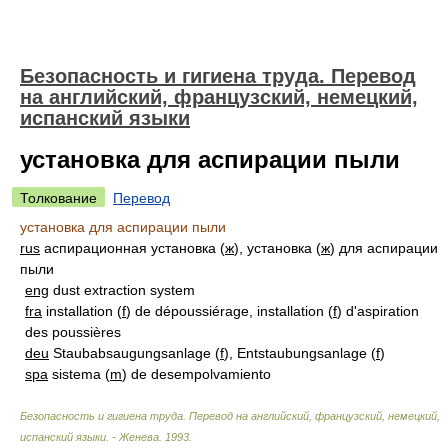
Безопасность и гигиена труда. Перевод
на английский, французский, немецкий,
испанский языки
установка для аспирации пыли
Толкование
Перевод
установка для аспирации пыли
rus
аспирационная установка (
ж
), установка (
ж
) для аспирации
пыли
eng
dust extraction system
fra
installation (
f
) de dépoussiérage, installation (
f
) d'aspiration
des poussières
deu
Staubabsaugungsanlage (
f
), Entstaubungsanlage (
f
)
spa
sistema (
m
) de desempolvamiento
Безопасность и гигиена труда. Перевод на английский, французский, немецкий,
испанский языки. - Женева
.
1993
.